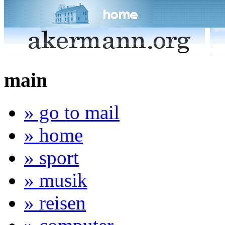
main
» go to mail
» home
» sport
» musik
» reisen